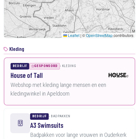
Leaflet
|
©
OpenStreetMap
contributors
Kleding
BEDRIJF
GESPONSORD
KLEDING
House of Tall
Webshop met kleding lange mensen en een
kledingwinkel in Apeldoorn
BEDRIJF
BADPAKKEN
A3 Swimsuits
Badpakken voor lange vrouwen in Ouderkerk