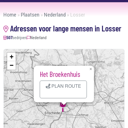
Home
»
Plaatsen
»
Nederland
»
Losser
Adressen voor lange mensen in Losser
507
bedrijven
Nederland
+
−
×
Het Broekenhuis
PLAN ROUTE
Kaart laden...