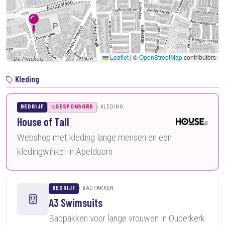
Leaflet
|
©
OpenStreetMap
contributors
Kleding
BEDRIJF
GESPONSORD
KLEDING
House of Tall
Webshop met kleding lange mensen en een
kledingwinkel in Apeldoorn
BEDRIJF
BADPAKKEN
A3 Swimsuits
Badpakken voor lange vrouwen in Ouderkerk