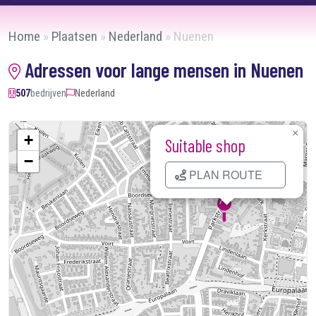
Home
»
Plaatsen
»
Nederland
»
Nuenen
Adressen voor lange mensen in Nuenen
507
bedrijven
Nederland
×
+
Suitable shop
−
PLAN ROUTE
Kaart laden...