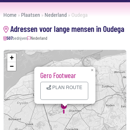
Home
»
Plaatsen
»
Nederland
»
Oudega
Adressen voor lange mensen in Oudega
507
bedrijven
Nederland
+
−
×
Gero Footwear
PLAN ROUTE
Kaart laden...