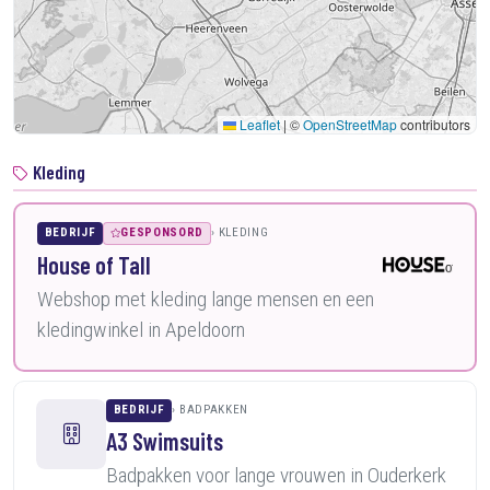
Leaflet
|
©
OpenStreetMap
contributors
Kleding
BEDRIJF
GESPONSORD
KLEDING
House of Tall
Webshop met kleding lange mensen en een
kledingwinkel in Apeldoorn
BEDRIJF
BADPAKKEN
A3 Swimsuits
Badpakken voor lange vrouwen in Ouderkerk