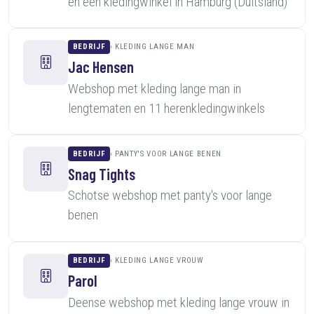
en een kledingwinkel in Hamburg (Duitsland)
BEDRIJF
KLEDING LANGE MAN
Jac Hensen
Webshop met kleding lange man in
lengtematen en 11 herenkledingwinkels
BEDRIJF
PANTY'S VOOR LANGE BENEN
Snag Tights
Schotse webshop met panty's voor lange
benen
BEDRIJF
KLEDING LANGE VROUW
Parol
Deense webshop met kleding lange vrouw in