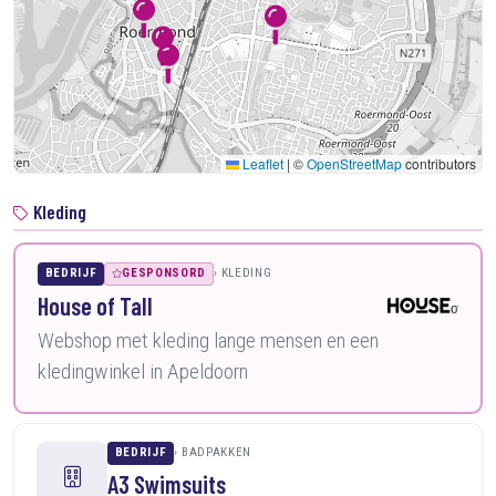
Leaflet
|
©
OpenStreetMap
contributors
Kleding
BEDRIJF
GESPONSORD
KLEDING
House of Tall
Webshop met kleding lange mensen en een
kledingwinkel in Apeldoorn
BEDRIJF
BADPAKKEN
A3 Swimsuits