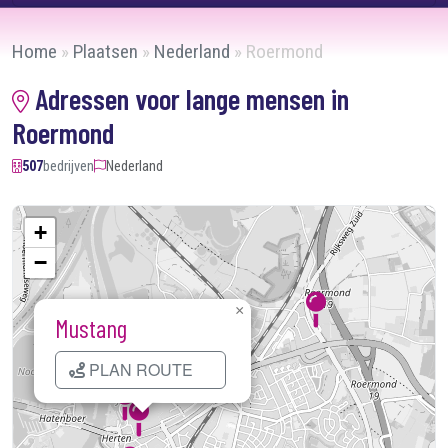
Home
»
Plaatsen
»
Nederland
»
Roermond
Adressen voor lange mensen in
Roermond
507
bedrijven
Nederland
+
−
×
Mustang
PLAN ROUTE
Kaart laden...