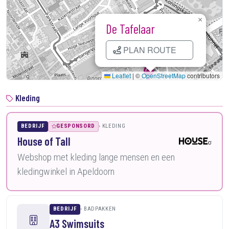
×
De Tafelaar
PLAN ROUTE
Leaflet
|
©
OpenStreetMap
contributors
Kleding
BEDRIJF
GESPONSORD
KLEDING
House of Tall
Webshop met kleding lange mensen en een
kledingwinkel in Apeldoorn
BEDRIJF
BADPAKKEN
A3 Swimsuits