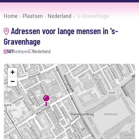
Home
»
Plaatsen
»
Nederland
»
's-Gravenhage
Adressen voor lange mensen in 's-
Gravenhage
507
bedrijven
Nederland
+
−
Kaart laden...