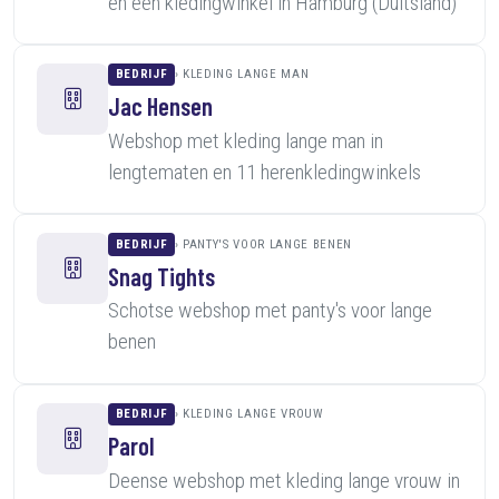
en een kledingwinkel in Hamburg (Duitsland)
BEDRIJF
KLEDING LANGE MAN
Jac Hensen
Webshop met kleding lange man in
lengtematen en 11 herenkledingwinkels
BEDRIJF
PANTY'S VOOR LANGE BENEN
Snag Tights
Schotse webshop met panty's voor lange
benen
BEDRIJF
KLEDING LANGE VROUW
Parol
Deense webshop met kleding lange vrouw in