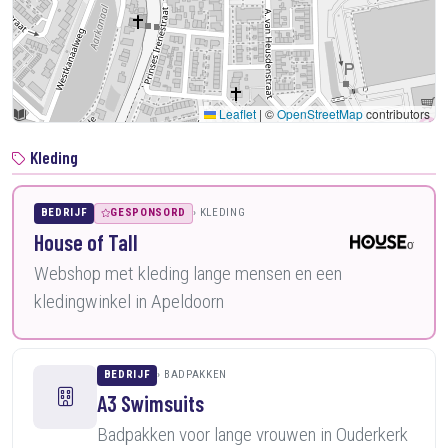
Leaflet
|
©
OpenStreetMap
contributors
Kleding
BEDRIJF
GESPONSORD
KLEDING
House of Tall
Webshop met kleding lange mensen en een
kledingwinkel in Apeldoorn
BEDRIJF
BADPAKKEN
A3 Swimsuits
Badpakken voor lange vrouwen in Ouderkerk