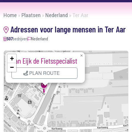
Home
»
Plaatsen
»
Nederland
»
Ter Aar
Adressen voor lange mensen in Ter Aar
507
bedrijven
Nederland
×
+
Van Eijk de Fietsspecialist
−
PLAN ROUTE
Kaart laden...