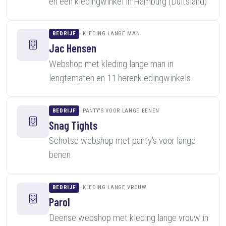
en een kledingwinkel in Hamburg (Duitsland)
BEDRIJF
KLEDING LANGE MAN
Jac Hensen
Webshop met kleding lange man in
lengtematen en 11 herenkledingwinkels
BEDRIJF
PANTY'S VOOR LANGE BENEN
Snag Tights
Schotse webshop met panty's voor lange
benen
BEDRIJF
KLEDING LANGE VROUW
Parol
Deense webshop met kleding lange vrouw in