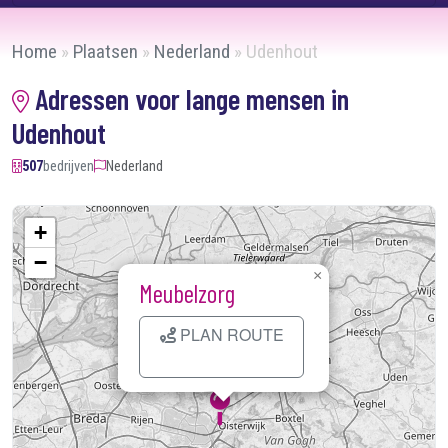
Home
»
Plaatsen
»
Nederland
»
Udenhout
Adressen voor lange mensen in
Udenhout
507
bedrijven
Nederland
+
−
×
Meubelzorg
PLAN ROUTE
Kaart laden...