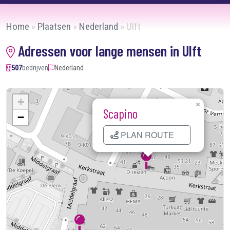
Home
»
Plaatsen
»
Nederland
»
Ulft
Adressen voor lange mensen in Ulft
507
bedrijven
Nederland
+
×
Scapino
−
PLAN ROUTE
×
Schuurman Schoenen
Kaart laden...
PLAN ROUTE