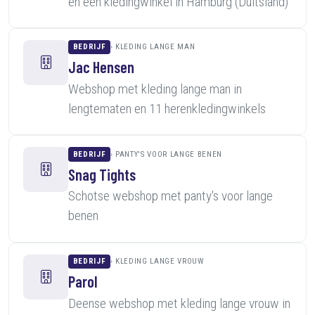
en een kledingwinkel in Hamburg (Duitsland)
BEDRIJF
KLEDING LANGE MAN
Jac Hensen
Webshop met kleding lange man in
lengtematen en 11 herenkledingwinkels
BEDRIJF
PANTY'S VOOR LANGE BENEN
Snag Tights
Schotse webshop met panty's voor lange
benen
BEDRIJF
KLEDING LANGE VROUW
Parol
Deense webshop met kleding lange vrouw in