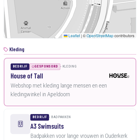
Leaflet
|
©
OpenStreetMap
contributors
Kleding
BEDRIJF
GESPONSORD
KLEDING
House of Tall
Webshop met kleding lange mensen en een
kledingwinkel in Apeldoorn
BEDRIJF
BADPAKKEN
A3 Swimsuits
Badpakken voor lange vrouwen in Ouderkerk