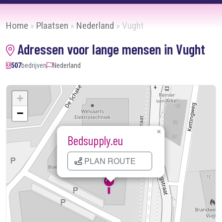
Home
»
Plaatsen
»
Nederland
»
Vught
Adressen voor lange mensen in Vught
507
bedrijven
Nederland
+
−
×
Bedsupply.eu
PLAN ROUTE
Kaart laden...