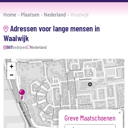
Home
»
Plaatsen
»
Nederland
»
Waalwijk
Adressen voor lange mensen in
Waalwijk
507
bedrijven
Nederland
+
−
×
Greve Maatschoenen
Kaart laden...