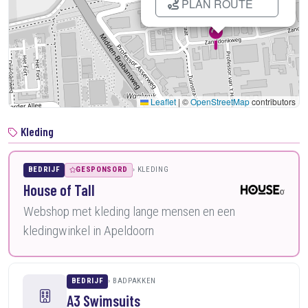
PLAN ROUTE
Leaflet
|
©
OpenStreetMap
contributors
Kleding
BEDRIJF
GESPONSORD
KLEDING
House of Tall
Webshop met kleding lange mensen en een
kledingwinkel in Apeldoorn
BEDRIJF
BADPAKKEN
A3 Swimsuits