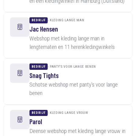
en een kledingwinkel in Hamburg (Duitsland)
BEDRIJF
KLEDING LANGE MAN
Jac Hensen
Webshop met kleding lange man in
lengtematen en 11 herenkledingwinkels
BEDRIJF
PANTY'S VOOR LANGE BENEN
Snag Tights
Schotse webshop met panty's voor lange
benen
BEDRIJF
KLEDING LANGE VROUW
Parol
Deense webshop met kleding lange vrouw in