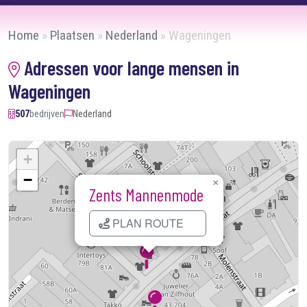
Home
»
Plaatsen
»
Nederland
»
Wageningen
Adressen voor lange mensen in
Wageningen
507
bedrijven
Nederland
+
−
×
Zents Mannenmode
PLAN ROUTE
Kaart laden...