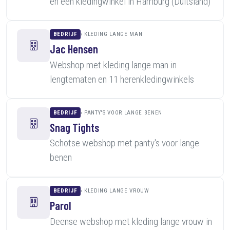
en een kledingwinkel in Hamburg (Duitsland)
BEDRIJF
KLEDING LANGE MAN
Jac Hensen
Webshop met kleding lange man in
lengtematen en 11 herenkledingwinkels
BEDRIJF
PANTY'S VOOR LANGE BENEN
Snag Tights
Schotse webshop met panty's voor lange
benen
BEDRIJF
KLEDING LANGE VROUW
Parol
Deense webshop met kleding lange vrouw in