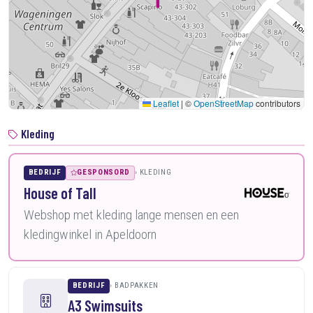
Leaflet
|
©
OpenStreetMap
contributors
Kleding
BEDRIJF
GESPONSORD
KLEDING
House of Tall
Webshop met kleding lange mensen en een
kledingwinkel in Apeldoorn
BEDRIJF
BADPAKKEN
A3 Swimsuits