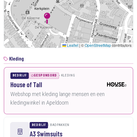
Leaflet
|
©
OpenStreetMap
contributors
Kleding
BEDRIJF
GESPONSORD
KLEDING
House of Tall
Webshop met kleding lange mensen en een
kledingwinkel in Apeldoorn
BEDRIJF
BADPAKKEN
A3 Swimsuits