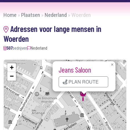
Home
»
Plaatsen
»
Nederland
»
Woerden
Adressen voor lange mensen in
Woerden
507
bedrijven
Nederland
×
+
Jeans Saloon
−
PLAN ROUTE
Kaart laden...