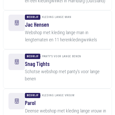
en een kledingwinkel in Hamburg (Duitsland)
BEDRIJF
KLEDING LANGE MAN
Jac Hensen
Webshop met kleding lange man in
lengtematen en 11 herenkledingwinkels
BEDRIJF
PANTY'S VOOR LANGE BENEN
Snag Tights
Schotse webshop met panty's voor lange
benen
BEDRIJF
KLEDING LANGE VROUW
Parol
Deense webshop met kleding lange vrouw in