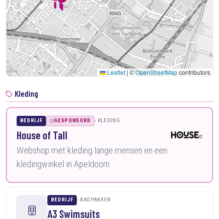
Leaflet
|
©
OpenStreetMap
contributors
Kleding
BEDRIJF
GESPONSORD
KLEDING
House of Tall
Webshop met kleding lange mensen en een
kledingwinkel in Apeldoorn
BEDRIJF
BADPAKKEN
A3 Swimsuits