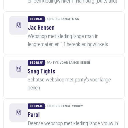
en een kledingwinkel in Hamburg (Duitsland)
BEDRIJF
KLEDING LANGE MAN
Jac Hensen
Webshop met kleding lange man in
lengtematen en 11 herenkledingwinkels
BEDRIJF
PANTY'S VOOR LANGE BENEN
Snag Tights
Schotse webshop met panty's voor lange
benen
BEDRIJF
KLEDING LANGE VROUW
Parol
Deense webshop met kleding lange vrouw in