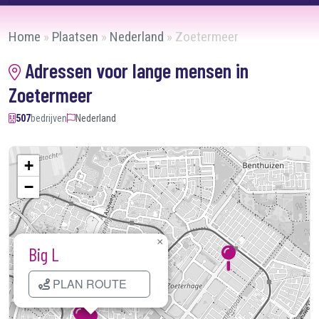
Home
»
Plaatsen
»
Nederland
»
Zoetermeer
Adressen voor lange mensen in
Zoetermeer
507
bedrijven
Nederland
+
−
×
Big L
PLAN ROUTE
Kaart laden...