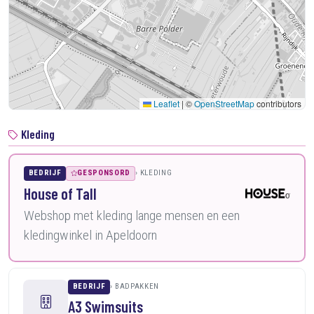
Leaflet
|
©
OpenStreetMap
contributors
Kleding
BEDRIJF
GESPONSORD
KLEDING
House of Tall
Webshop met kleding lange mensen en een
kledingwinkel in Apeldoorn
BEDRIJF
BADPAKKEN
A3 Swimsuits