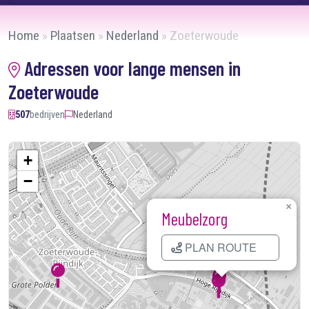
Home
»
Plaatsen
»
Nederland
»
Zoeterwoude
Adressen voor lange mensen in
Zoeterwoude
507
bedrijven
Nederland
+
−
×
Meubelzorg
PLAN ROUTE
Kaart laden...