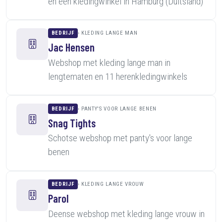
en een kledingwinkel in Hamburg (Duitsland)
BEDRIJF
KLEDING LANGE MAN
Jac Hensen
Webshop met kleding lange man in
lengtematen en 11 herenkledingwinkels
BEDRIJF
PANTY'S VOOR LANGE BENEN
Snag Tights
Schotse webshop met panty's voor lange
benen
BEDRIJF
KLEDING LANGE VROUW
Parol
Deense webshop met kleding lange vrouw in