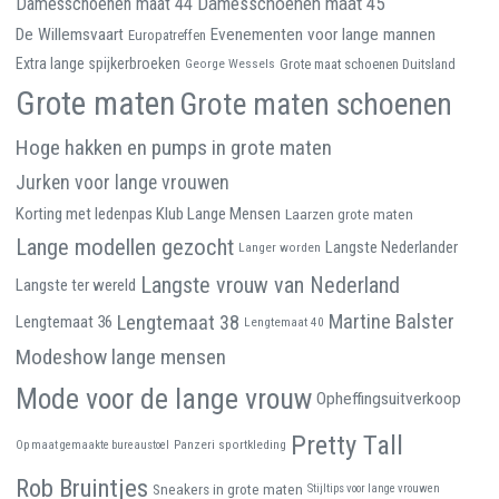
Damesschoenen maat 45
Damesschoenen maat 44
De Willemsvaart
Evenementen voor lange mannen
Europatreffen
Extra lange spijkerbroeken
George Wessels
Grote maat schoenen Duitsland
Grote maten
Grote maten schoenen
Hoge hakken en pumps in grote maten
Jurken voor lange vrouwen
Korting met ledenpas Klub Lange Mensen
Laarzen grote maten
Lange modellen gezocht
Langste Nederlander
Langer worden
Langste vrouw van Nederland
Langste ter wereld
Martine Balster
Lengtemaat 38
Lengtemaat 36
Lengtemaat 40
Modeshow lange mensen
Mode voor de lange vrouw
Opheffingsuitverkoop
Pretty Tall
Panzeri sportkleding
Op maat gemaakte bureaustoel
Rob Bruintjes
Sneakers in grote maten
Stijltips voor lange vrouwen