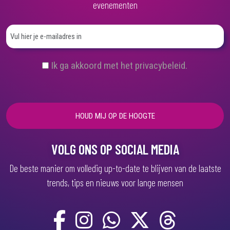
evenementen
(
Ik ga akkoord met het privacybeleid.
V
e
r
e
i
s
t
)
VOLG ONS OP SOCIAL MEDIA
De beste manier om volledig up-to-date te blijven van de laatste
trends, tips en nieuws voor lange mensen