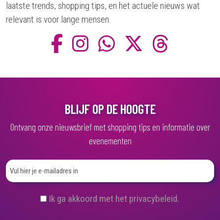
laatste trends, shopping tips, en het actuele nieuws wat
relevant is voor lange mensen.
BLIJF OP DE HOOGTE
Ontvang onze nieuwsbrief met shopping tips en informatie over
evenementen
(
Ik ga akkoord met het privacybeleid.
V
e