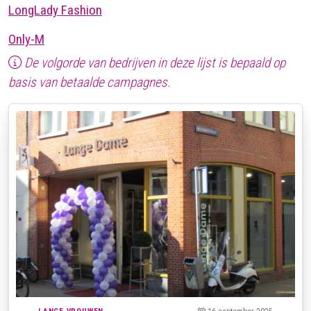
LongLady Fashion
Only-M
De volgorde van bedrijven in deze lijst is bepaald op
basis van betaalde campagnes.