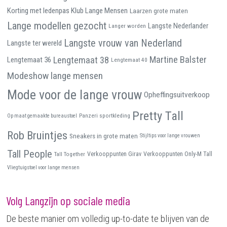
Korting met ledenpas Klub Lange Mensen
Laarzen grote maten
Lange modellen gezocht
Langste Nederlander
Langer worden
Langste vrouw van Nederland
Langste ter wereld
Martine Balster
Lengtemaat 38
Lengtemaat 36
Lengtemaat 40
Modeshow lange mensen
Mode voor de lange vrouw
Opheffingsuitverkoop
Pretty Tall
Panzeri sportkleding
Op maat gemaakte bureaustoel
Rob Bruintjes
Sneakers in grote maten
Stijltips voor lange vrouwen
Tall People
Tall Together
Verkooppunten Girav
Verkooppunten Only-M Tall
Vliegtuigstoel voor lange mensen
Volg Langzijn op sociale media
De beste manier om volledig up-to-date te blijven van de