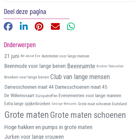
Deel deze pagina
Facebook
LinkedIn
Pinterest
E-mail
WhatsApp
Onderwerpen
21 juni
All about Eve
Autotesten voor lange mensen
Beenruimte
Beenmode voor lange benen
Brahim Takioullah
Club van lange mensen
Broeken voor lange benen
Damesschoenen maat 45
Damesschoenen maat 44
De Willemsvaart
Evenementen voor lange mannen
Europatreffen
Extra lange spijkerbroeken
George Wessels
Grote maat schoenen Duitsland
Grote maten
Grote maten schoenen
Hoge hakken en pumps in grote maten
Jurken voor lange vrouwen