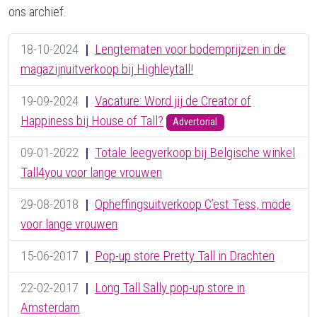
ons archief.
18-10-2024
|
Lengtematen voor bodemprijzen in de
magazijnuitverkoop bij Highleytall!
19-09-2024
|
Vacature: Word jij de Creator of
Happiness bij House of Tall?
Advertorial
09-01-2022
|
Totale leegverkoop bij Belgische winkel
Tall4you voor lange vrouwen
29-08-2018
|
Opheffingsuitverkoop C’est Tess, mode
voor lange vrouwen
15-06-2017
|
Pop-up store Pretty Tall in Drachten
22-02-2017
|
Long Tall Sally pop-up store in
Amsterdam