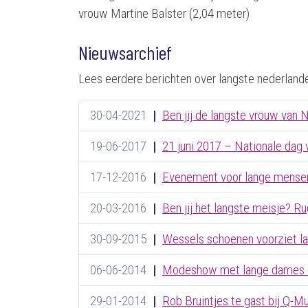
vrouw Martine Balster (2,04 meter)
Nieuwsarchief
Lees eerdere berichten over langste nederlander
30-04-2021
|
Ben jij de langste vrouw van 
19-06-2017
|
21 juni 2017 – Nationale dag
17-12-2016
|
Evenement voor lange mense
20-03-2016
|
Ben jij het langste meisje? Ru
30-09-2015
|
Wessels schoenen voorziet l
06-06-2014
|
Modeshow met lange dames 
29-01-2014
|
Rob Bruintjes te gast bij Q-M