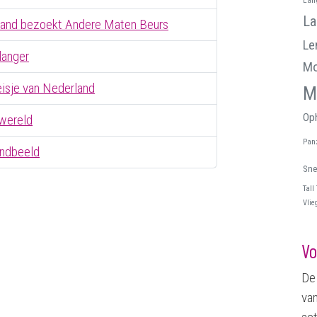
La
land bezoekt Andere Maten Beurs
Le
langer
Mo
isje van Nederland
M
Oph
wereld
Pan
andbeeld
Sne
Tall
Vlie
Vo
De 
van