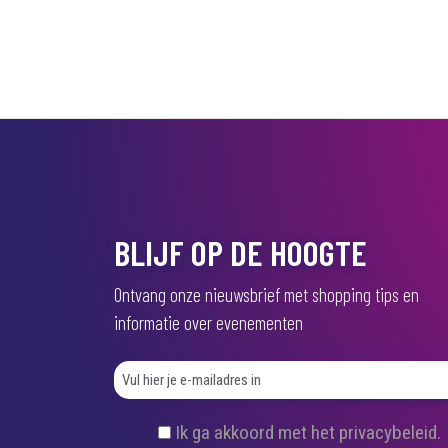
BLIJF OP DE HOOGTE
Ontvang onze nieuwsbrief met shopping tips en
informatie over evenementen
(
Ik ga akkoord met het privacybeleid.
V