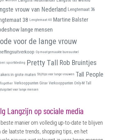
Langste Nederlander
Langste ter wereld
ngste vrouw van Nederland
Lengtemaat 36
Martine Balster
ngtemaat 38
Lengtemaat 40
deshow lange mensen
ode voor de lange vrouw
effingsuitverkoop
Op maat gemaakte bureaustoel
Pretty Tall
Rob Bruintjes
zeri sportkleding
Tall People
akers in grote maten
Stijltips voor lange vrouwen
 Together
Verkooppunten Girav
Verkooppunten Only-M Tall
gtuigstoel voor lange mensen
lg Langzijn op sociale media
beste manier om volledig up-to-date te blijven
 de laatste trends, shopping tips, en het