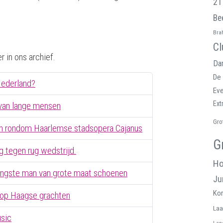
21
Be
Bra
Cl
 in ons archief.
Da
De 
Nederland?
Ev
Ext
 van lange mensen
Gro
n rondom Haarlemse stadsopera Cajanus
G
g tegen rug wedstrijd.
Ho
angste man van grote maat schoenen
Ju
Kor
op Haagse grachten
Laa
usic
Lan