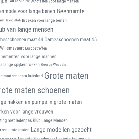
 juni
All about Eve
Autotesten voor lange mensen
Beenruimte
enmode voor lange benen
Broeken voor lange benen
him Takioullah
ub van lange mensen
Damesschoenen maat 45
messchoenen maat 44
Willemsvaart
Europatreffen
enementen voor lange mannen
ra lange spijkerbroeken
George Wessels
Grote maten
te maat schoenen Duitsland
rote maten schoenen
ge hakken en pumps in grote maten
rken voor lange vrouwen
ting met ledenpas Klub Lange Mensen
Lange modellen gezocht
rzen grote maten
ger worden