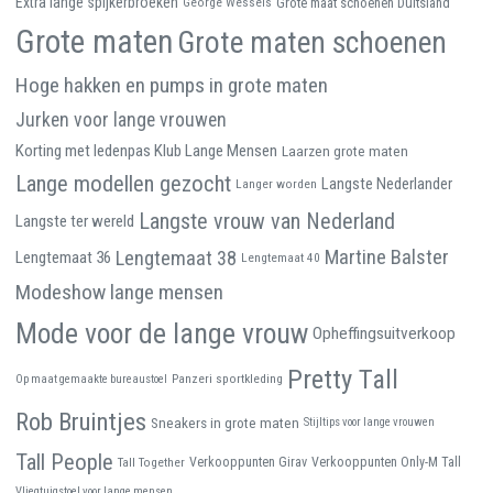
Extra lange spijkerbroeken
George Wessels
Grote maat schoenen Duitsland
Grote maten
Grote maten schoenen
Hoge hakken en pumps in grote maten
Jurken voor lange vrouwen
Korting met ledenpas Klub Lange Mensen
Laarzen grote maten
Lange modellen gezocht
Langste Nederlander
Langer worden
Langste vrouw van Nederland
Langste ter wereld
Martine Balster
Lengtemaat 38
Lengtemaat 36
Lengtemaat 40
Modeshow lange mensen
Mode voor de lange vrouw
Opheffingsuitverkoop
Pretty Tall
Panzeri sportkleding
Op maat gemaakte bureaustoel
Rob Bruintjes
Sneakers in grote maten
Stijltips voor lange vrouwen
Tall People
Tall Together
Verkooppunten Girav
Verkooppunten Only-M Tall
Vliegtuigstoel voor lange mensen