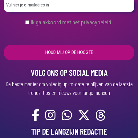
(
Ik ga akkoord met het privacybeleid.
V
e
r
e
i
s
t
)
VOLG ONS OP SOCIAL MEDIA
De beste manier om volledig up-to-date te blijven van de laatste
trends, tips en nieuws voor lange mensen
TIP DE LANGZIJN REDACTIE