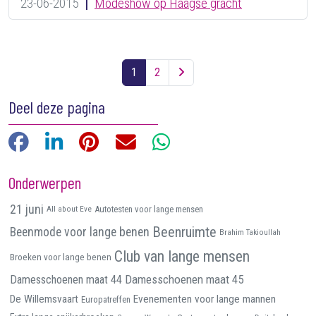
23-06-2015
|
Modeshow op Haagse gracht
Berichten navigatie
1
2
Deel deze pagina
Facebook
LinkedIn
Pinterest
E-mail
WhatsApp
Onderwerpen
21 juni
All about Eve
Autotesten voor lange mensen
Beenruimte
Beenmode voor lange benen
Brahim Takioullah
Club van lange mensen
Broeken voor lange benen
Damesschoenen maat 45
Damesschoenen maat 44
De Willemsvaart
Evenementen voor lange mannen
Europatreffen