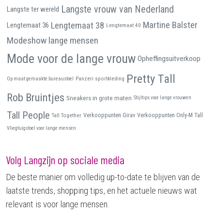
Langste vrouw van Nederland
Langste ter wereld
Martine Balster
Lengtemaat 38
Lengtemaat 36
Lengtemaat 40
Modeshow lange mensen
Mode voor de lange vrouw
Opheffingsuitverkoop
Pretty Tall
Panzeri sportkleding
Op maat gemaakte bureaustoel
Rob Bruintjes
Sneakers in grote maten
Stijltips voor lange vrouwen
Tall People
Tall Together
Verkooppunten Girav
Verkooppunten Only-M Tall
Vliegtuigstoel voor lange mensen
Volg Langzijn op sociale media
De beste manier om volledig up-to-date te blijven van de
laatste trends, shopping tips, en het actuele nieuws wat
relevant is voor lange mensen.