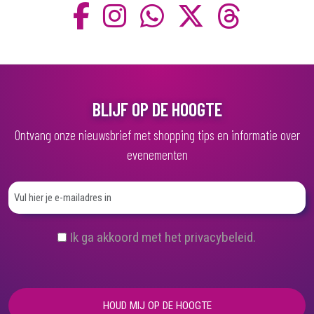
BLIJF OP DE HOOGTE
Ontvang onze nieuwsbrief met shopping tips en informatie over
evenementen
(
Ik ga akkoord met het privacybeleid.
V
e
r
e
i
s