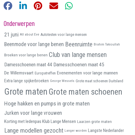
Facebook
LinkedIn
Pinterest
E-mail
WhatsApp
Onderwerpen
21 juni
All about Eve
Autotesten voor lange mensen
Beenruimte
Beenmode voor lange benen
Brahim Takioullah
Club van lange mensen
Broeken voor lange benen
Damesschoenen maat 45
Damesschoenen maat 44
De Willemsvaart
Evenementen voor lange mannen
Europatreffen
Extra lange spijkerbroeken
George Wessels
Grote maat schoenen Duitsland
Grote maten
Grote maten schoenen
Hoge hakken en pumps in grote maten
Jurken voor lange vrouwen
Korting met ledenpas Klub Lange Mensen
Laarzen grote maten
Lange modellen gezocht
Langste Nederlander
Langer worden