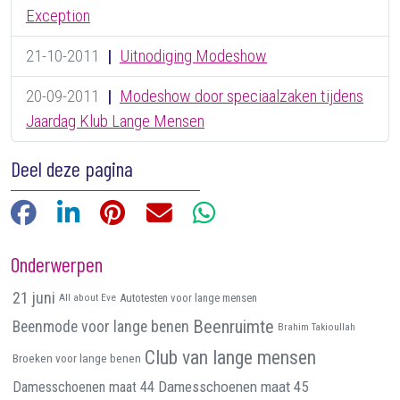
Exception
21-10-2011
|
Uitnodiging Modeshow
20-09-2011
|
Modeshow door speciaalzaken tijdens
Jaardag Klub Lange Mensen
Deel deze pagina
Facebook
LinkedIn
Pinterest
E-mail
WhatsApp
Onderwerpen
21 juni
All about Eve
Autotesten voor lange mensen
Beenruimte
Beenmode voor lange benen
Brahim Takioullah
Club van lange mensen
Broeken voor lange benen
Damesschoenen maat 45
Damesschoenen maat 44