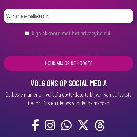
(
Ik ga akkoord met het privacybeleid.
V
e
r
e
i
s
t
)
VOLG ONS OP SOCIAL MEDIA
De beste manier om volledig up-to-date te blijven van de laatste
trends, tips en nieuws voor lange mensen