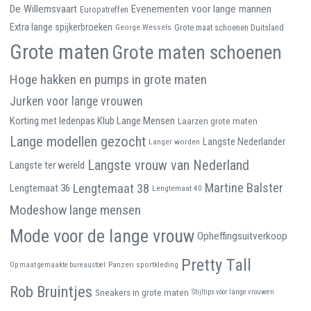
De Willemsvaart
Evenementen voor lange mannen
Europatreffen
Extra lange spijkerbroeken
George Wessels
Grote maat schoenen Duitsland
Grote maten
Grote maten schoenen
Hoge hakken en pumps in grote maten
Jurken voor lange vrouwen
Korting met ledenpas Klub Lange Mensen
Laarzen grote maten
Lange modellen gezocht
Langste Nederlander
Langer worden
Langste vrouw van Nederland
Langste ter wereld
Martine Balster
Lengtemaat 38
Lengtemaat 36
Lengtemaat 40
Modeshow lange mensen
Mode voor de lange vrouw
Opheffingsuitverkoop
Pretty Tall
Panzeri sportkleding
Op maat gemaakte bureaustoel
Rob Bruintjes
Sneakers in grote maten
Stijltips voor lange vrouwen