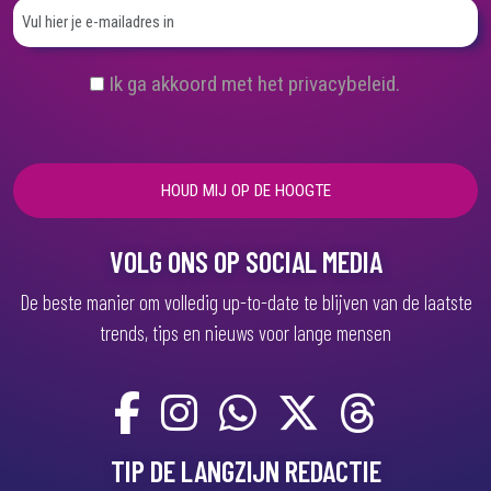
(
Ik ga akkoord met het privacybeleid.
V
e
r
e
i
s
t
)
VOLG ONS OP SOCIAL MEDIA
De beste manier om volledig up-to-date te blijven van de laatste
trends, tips en nieuws voor lange mensen
TIP DE LANGZIJN REDACTIE