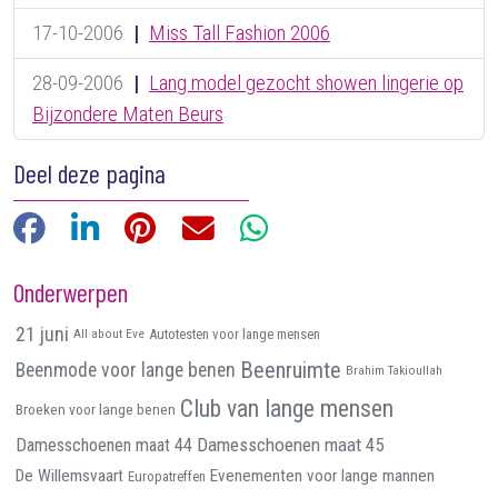
17-10-2006
|
Miss Tall Fashion 2006
28-09-2006
|
Lang model gezocht showen lingerie op
Bijzondere Maten Beurs
Deel deze pagina
Facebook
LinkedIn
Pinterest
E-mail
WhatsApp
Onderwerpen
21 juni
All about Eve
Autotesten voor lange mensen
Beenruimte
Beenmode voor lange benen
Brahim Takioullah
Club van lange mensen
Broeken voor lange benen
Damesschoenen maat 45
Damesschoenen maat 44
De Willemsvaart
Evenementen voor lange mannen
Europatreffen