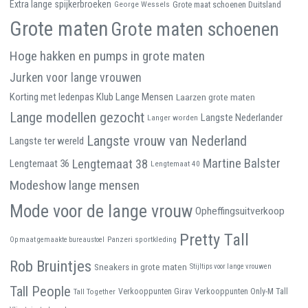
Extra lange spijkerbroeken
George Wessels
Grote maat schoenen Duitsland
Grote maten
Grote maten schoenen
Hoge hakken en pumps in grote maten
Jurken voor lange vrouwen
Korting met ledenpas Klub Lange Mensen
Laarzen grote maten
Lange modellen gezocht
Langste Nederlander
Langer worden
Langste vrouw van Nederland
Langste ter wereld
Martine Balster
Lengtemaat 38
Lengtemaat 36
Lengtemaat 40
Modeshow lange mensen
Mode voor de lange vrouw
Opheffingsuitverkoop
Pretty Tall
Panzeri sportkleding
Op maat gemaakte bureaustoel
Rob Bruintjes
Sneakers in grote maten
Stijltips voor lange vrouwen
Tall People
Tall Together
Verkooppunten Girav
Verkooppunten Only-M Tall