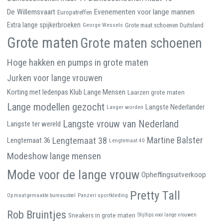
De Willemsvaart
Evenementen voor lange mannen
Europatreffen
Extra lange spijkerbroeken
George Wessels
Grote maat schoenen Duitsland
Grote maten
Grote maten schoenen
Hoge hakken en pumps in grote maten
Jurken voor lange vrouwen
Korting met ledenpas Klub Lange Mensen
Laarzen grote maten
Lange modellen gezocht
Langste Nederlander
Langer worden
Langste vrouw van Nederland
Langste ter wereld
Martine Balster
Lengtemaat 38
Lengtemaat 36
Lengtemaat 40
Modeshow lange mensen
Mode voor de lange vrouw
Opheffingsuitverkoop
Pretty Tall
Panzeri sportkleding
Op maat gemaakte bureaustoel
Rob Bruintjes
Sneakers in grote maten
Stijltips voor lange vrouwen