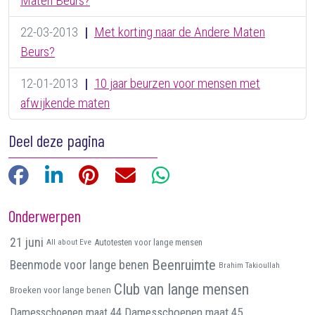
Maten Beurs?
22-03-2013
|
Met korting naar de Andere Maten
Beurs?
12-01-2013
|
10 jaar beurzen voor mensen met
afwijkende maten
Deel deze pagina
Facebook
LinkedIn
Pinterest
E-mail
WhatsApp
Onderwerpen
21 juni
All about Eve
Autotesten voor lange mensen
Beenruimte
Beenmode voor lange benen
Brahim Takioullah
Club van lange mensen
Broeken voor lange benen
Damesschoenen maat 45
Damesschoenen maat 44