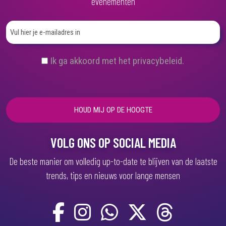
evenementen
(
Ik ga akkoord met het privacybeleid.
V
e
r
e
i
s
t
)
VOLG ONS OP SOCIAL MEDIA
De beste manier om volledig up-to-date te blijven van de laatste
trends, tips en nieuws voor lange mensen