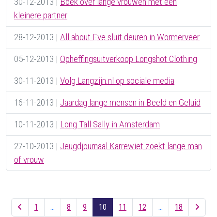
30-12-2013
|
Boek over lange vrouwen met een
kleinere partner
28-12-2013
|
All about Eve sluit deuren in Wormerveer
05-12-2013
|
Opheffingsuitverkoop Longshot Clothing
30-11-2013
|
Volg Langzijn.nl op sociale media
16-11-2013
|
Jaardag lange mensen in Beeld en Geluid
10-11-2013
|
Long Tall Sally in Amsterdam
27-10-2013
|
Jeugdjournaal Karrewiet zoekt lange man
of vrouw
Berichten navigatie
1
…
8
9
10
11
12
…
18