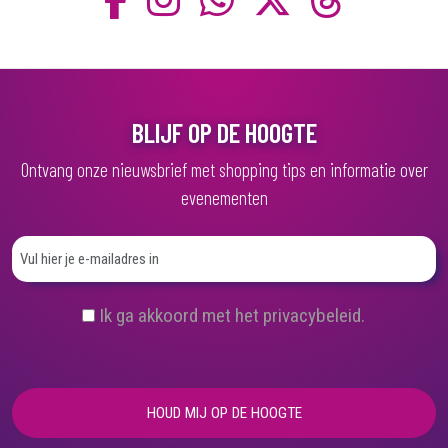
BLIJF OP DE HOOGTE
Ontvang onze nieuwsbrief met shopping tips en informatie over
evenementen
(
Ik ga akkoord met het privacybeleid.
V
e
r
e
i
s
t